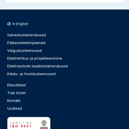
In English
Salvestuslahendused
Päikeseelektrijaamad
Valgustusteenused
Elektriehitus ja projekteerimine
Elektriautode laadimislahendused
Käidu- ja hooldusteenused
Ettevõttest
Tule tööle!
Kontakt
Uudised