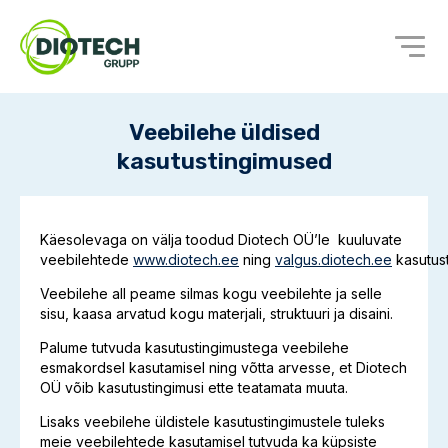
Veebilehe üldised
kasutustingimused
Käesolevaga on välja toodud Diotech OÜ’le kuuluvate
veebilehtede
www.diotech.ee
ning
valgus.diotech.ee
kasutus
Veebilehe all peame silmas kogu veebilehte ja selle
sisu, kaasa arvatud kogu materjali, struktuuri ja disaini.
Palume tutvuda kasutustingimustega veebilehe
esmakordsel kasutamisel ning võtta arvesse, et Diotech
OÜ võib kasutustingimusi ette teatamata muuta.
Lisaks veebilehe üldistele kasutustingimustele tuleks
meie veebilehtede kasutamisel tutvuda ka küpsiste