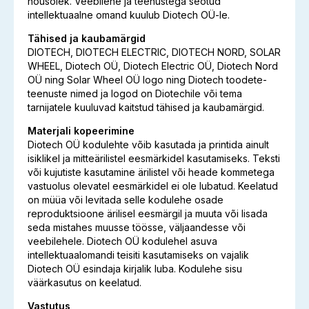
nõusolek. Veebilehe ja teenustega seotud
intellektuaalne omand kuulub Diotech OÜ-le.
Tähised ja kaubamärgid
DIOTECH, DIOTECH ELECTRIC, DIOTECH NORD, SOLAR
WHEEL, Diotech OÜ, Diotech Electric OÜ, Diotech Nord
OÜ ning Solar Wheel OÜ logo ning Diotech toodete-
teenuste nimed ja logod on Diotechile või tema
tarnijatele kuuluvad kaitstud tähised ja kaubamärgid.
Materjali kopeerimine
Diotech OÜ kodulehte võib kasutada ja printida ainult
isiklikel ja mitteärilistel eesmärkidel kasutamiseks. Teksti
või kujutiste kasutamine ärilistel või heade kommetega
vastuolus olevatel eesmärkidel ei ole lubatud. Keelatud
on müüa või levitada selle kodulehe osade
reproduktsioone ärilisel eesmärgil ja muuta või lisada
seda mistahes muusse töösse, väljaandesse või
veebilehele. Diotech OÜ kodulehel asuva
intellektuaalomandi teisiti kasutamiseks on vajalik
Diotech OÜ esindaja kirjalik luba. Kodulehe sisu
väärkasutus on keelatud.
Vastutus