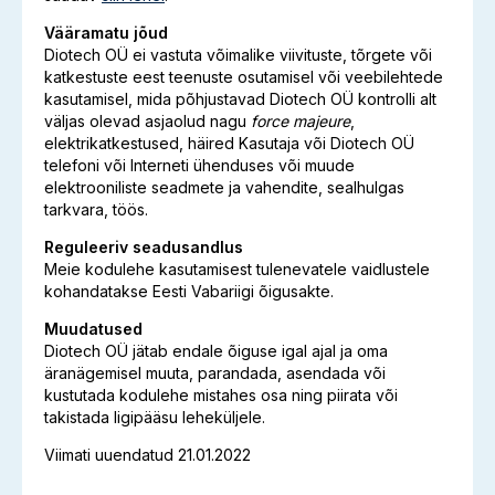
Vääramatu jõud
Diotech OÜ ei vastuta võimalike viivituste, tõrgete või
katkestuste eest teenuste osutamisel või veebilehtede
kasutamisel, mida põhjustavad Diotech OÜ kontrolli alt
väljas olevad asjaolud nagu
force majeure
,
elektrikatkestused, häired Kasutaja või Diotech OÜ
telefoni või Interneti ühenduses või muude
elektrooniliste seadmete ja vahendite, sealhulgas
tarkvara, töös.
Reguleeriv seadusandlus
Meie kodulehe kasutamisest tulenevatele vaidlustele
kohandatakse Eesti Vabariigi õigusakte.
Muudatused
Diotech OÜ jätab endale õiguse igal ajal ja oma
äranägemisel muuta, parandada, asendada või
kustutada kodulehe mistahes osa ning piirata või
takistada ligipääsu leheküljele.
Viimati uuendatud 21.01.2022