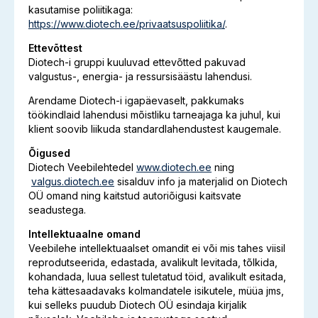
kasutamise poliitikaga:
https://www.diotech.ee/privaatsuspoliitika/
.
Ettevõttest
Diotech-i gruppi kuuluvad ettevõtted pakuvad
valgustus-, energia- ja ressursisäästu lahendusi.
Arendame Diotech-i igapäevaselt, pakkumaks
töökindlaid lahendusi mõistliku tarneajaga ka juhul, kui
klient soovib liikuda standardlahendustest kaugemale.
Õigused
Diotech Veebilehtedel
www.diotech.ee
ning
valgus.diotech.ee
sisalduv info ja materjalid on Diotech
OÜ omand ning kaitstud autoriõigusi kaitsvate
seadustega.
Intellektuaalne omand
Veebilehe intellektuaalset omandit ei või mis tahes viisil
reprodutseerida, edastada, avalikult levitada, tõlkida,
kohandada, luua sellest tuletatud töid, avalikult esitada,
teha kättesaadavaks kolmandatele isikutele, müüa jms,
kui selleks puudub Diotech OÜ esindaja kirjalik