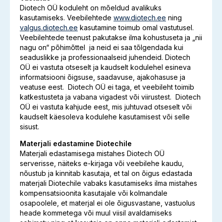
Diotech OÜ koduleht on mõeldud avalikuks
kasutamiseks. Veebilehtede
www.diotech.ee
ning
valgus.diotech.ee
kasutamine toimub omal vastutusel.
Veebilehtede teenust pakutakse ilma kohustuseta ja „nii
nagu on“ põhimõttel ja neid ei saa tõlgendada kui
seaduslikke ja professionaalseid juhendeid. Diotech
OÜ ei vastuta otseselt ja kaudselt kodulehel esineva
informatsiooni õigsuse, saadavuse, ajakohasuse ja
veatuse eest. Diotech OÜ ei taga, et veebileht toimib
katkestusteta ja vabana vigadest või viirustest. Diotech
OÜ ei vastuta kahjude eest, mis juhtuvad otseselt või
kaudselt käesoleva kodulehe kasutamisest või selle
sisust.
Materjali edastamine Diotechile
Materjali edastamisega mistahes Diotech OÜ
serverisse, näiteks e-kirjaga või veebilehe kaudu,
nõustub ja kinnitab kasutaja, et tal on õigus edastada
materjali Diotechile vabaks kasutamiseks ilma mistahes
kompensatsioonita kasutajale või kolmandale
osapoolele, et materjal ei ole õigusvastane, vastuolus
heade kommetega või muul viisil avaldamiseks