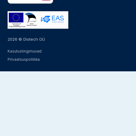
2026 © Diotech OÜ
Kasutustingimused
Privaatsuspoliitika