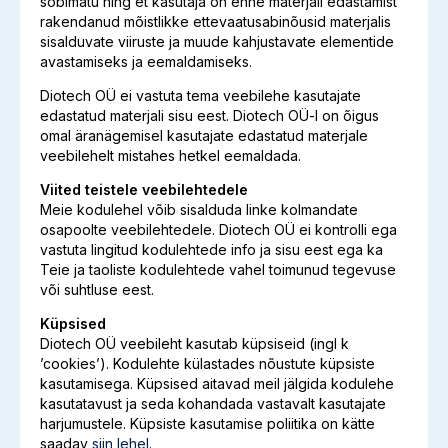
sobimatu ning et kasutaja on enne materjali edastamist
rakendanud mõistlikke ettevaatusabinõusid materjalis
sisalduvate viiruste ja muude kahjustavate elementide
avastamiseks ja eemaldamiseks.
Diotech OÜ ei vastuta tema veebilehe kasutajate
edastatud materjali sisu eest. Diotech OÜ-l on õigus
omal äranägemisel kasutajate edastatud materjale
veebilehelt mistahes hetkel eemaldada.
Viited teistele veebilehtedele
Meie kodulehel võib sisalduda linke kolmandate
osapoolte veebilehtedele. Diotech OÜ ei kontrolli ega
vastuta lingitud kodulehtede info ja sisu eest ega ka
Teie ja taoliste kodulehtede vahel toimunud tegevuse
või suhtluse eest.
Küpsised
Diotech OÜ veebileht kasutab küpsiseid (ingl k
’cookies’). Kodulehte külastades nõustute küpsiste
kasutamisega. Küpsised aitavad meil jälgida kodulehe
kasutatavust ja seda kohandada vastavalt kasutajate
harjumustele. Küpsiste kasutamise poliitika on kätte
saadav
siin lehel
.