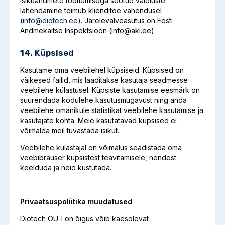
Isikuandmete töötlemisega seotud vaidluste
lahendamine toimub klienditoe vahendusel
(
info@diotech.ee
). Järelevalveasutus on Eesti
Andmekaitse Inspektsioon (info@aki.ee).
14. Küpsised
Kasutame oma veebilehel küpsiseid. Küpsised on
väikesed failid, mis laaditakse kasutaja seadmesse
veebilehe külastusel. Küpsiste kasutamise eesmärk on
suurendada kodulehe kasutusmugavust ning anda
veebilehe omanikule statistikat veebilehe kasutamise ja
kasutajate kohta. Meie kasutatavad küpsised ei
võimalda meil tuvastada isikut.
Veebilehe külastajal on võimalus seadistada oma
veebibrauser küpsistest teavitamisele, nendest
keelduda ja neid kustutada.
Privaatsuspoliitika muudatused
Diotech OÜ-l on õigus võib käesolevat