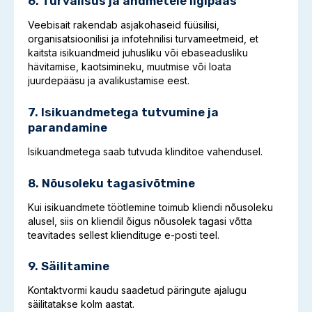
6. Turvalisus ja andmetele ligipääs
Veebisait rakendab asjakohaseid füüsilisi,
organisatsioonilisi ja infotehnilisi turvameetmeid, et
kaitsta isikuandmeid juhusliku või ebaseadusliku
hävitamise, kaotsimineku, muutmise või loata
juurdepääsu ja avalikustamise eest.
7. Isikuandmetega tutvumine ja
parandamine
Isikuandmetega saab tutvuda klinditoe vahendusel.
8. Nõusoleku tagasivõtmine
Kui isikuandmete töötlemine toimub kliendi nõusoleku
alusel, siis on kliendil õigus nõusolek tagasi võtta
teavitades sellest kliendituge e-posti teel.
9. Säilitamine
Kontaktvormi kaudu saadetud päringute ajalugu
säilitatakse kolm aastat.