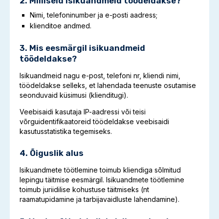
2. Milliseid isikuandmeid töödeldakse?
Nimi, telefoninumber ja e-posti aadress;
klienditoe andmed.
3. Mis eesmärgil isikuandmeid
töödeldakse?
Isikuandmeid nagu e-post, telefoni nr, kliendi nimi,
töödeldakse selleks, et lahendada teenuste osutamise
seonduvaid küsimusi (klienditugi).
Veebisaidi kasutaja IP-aadressi või teisi
võrguidentifikaatoreid töödeldakse veebisaidi
kasutusstatistika tegemiseks.
4. Õiguslik alus
Isikuandmete töötlemine toimub kliendiga sõlmitud
lepingu täitmise eesmärgil. Isikuandmete töötlemine
toimub juriidilise kohustuse täitmiseks (nt
raamatupidamine ja tarbijavaidluste lahendamine).