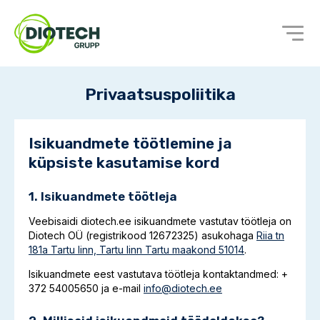
Privaatsuspoliitika
Isikuandmete töötlemine ja
küpsiste kasutamise kord
1. Isikuandmete töötleja
Veebisaidi diotech.ee isikuandmete vastutav töötleja on
Diotech OÜ (registrikood 12672325) asukohaga
Riia tn
181a Tartu linn, Tartu linn Tartu maakond 51014
.
Isikuandmete eest vastutava töötleja kontaktandmed: +
372 54005650 ja e-mail
info@diotech.ee