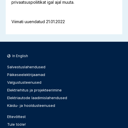
privaatsuspoliitikat igal ajal muuta.
Viimati uuendatud 21.01.2022
In English
Salvestuslahendused
Päikeseelektrijaamad
Valgustusteenused
Elektriehitus ja projekteerimine
Elektriautode laadimislahendused
Käidu- ja hooldusteenused
Ettevõttest
Tule tööle!