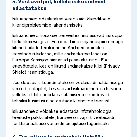
5.
Vastuvõtjad, kellele isikuandmed
edastatakse
Isikuandmed edastatakse veebisaidi klienditoele
kliendiprobleemide lahendamiseks.
Isikuandmeid hoitakse serverites, mis asuvad Euroopa
Liidu liikmesriigi või Euroopa Liidu majanduspiirkonnaga
liitunud riikide territooriumil. Andmeid võidakse
edastada riikidesse, mille andmekaitse taset on
Euroopa Komisjon hinnanud piisavaks ning USA
ettevõtetele, kes on liitund andmekaitse kilbi (Privacy
Shield) raamistikuga.
Juurdepääs isikuandmetele on veebisaidi haldamisega
seotud töötajatel, kes saavad isikuandmetega tutvuda
selleks, et lahendada kasutamisega seonduvaid
tehnilisi küsimusi ning osutada klienditoe teenust.
Isikuandmeid võidakse edastada infotehnoloogia
teenuste pakkujatele, kui see on vajalik veebisaidi
funktsionaalsuse või andmemajutuse tagamiseks.