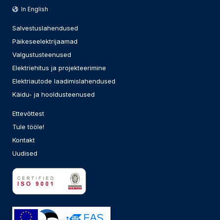
In English
Salvestuslahendused
Päikeseelektrijaamad
Valgustusteenused
Elektriehitus ja projekteerimine
Elektriautode laadimislahendused
Käidu- ja hooldusteenused
Ettevõttest
Tule tööle!
Kontakt
Uudised