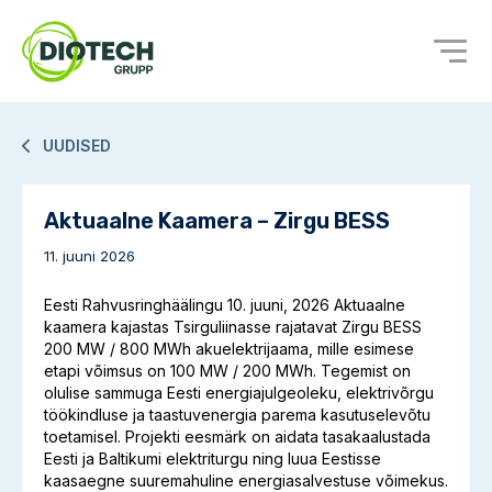
UUDISED
Aktuaalne Kaamera – Zirgu BESS
11. juuni 2026
Eesti Rahvusringhäälingu 10. juuni, 2026 Aktuaalne
kaamera kajastas Tsirguliinasse rajatavat Zirgu BESS
200 MW / 800 MWh akuelektrijaama, mille esimese
etapi võimsus on 100 MW / 200 MWh. Tegemist on
olulise sammuga Eesti energiajulgeoleku, elektrivõrgu
töökindluse ja taastuvenergia parema kasutuselevõtu
toetamisel. Projekti eesmärk on aidata tasakaalustada
Eesti ja Baltikumi elektriturgu ning luua Eestisse
kaasaegne suuremahuline energiasalvestuse võimekus.