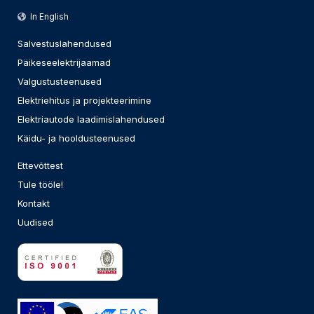
In English
Salvestuslahendused
Päikeseelektrijaamad
Valgustusteenused
Elektriehitus ja projekteerimine
Elektriautode laadimislahendused
Käidu- ja hooldusteenused
Ettevõttest
Tule tööle!
Kontakt
Uudised