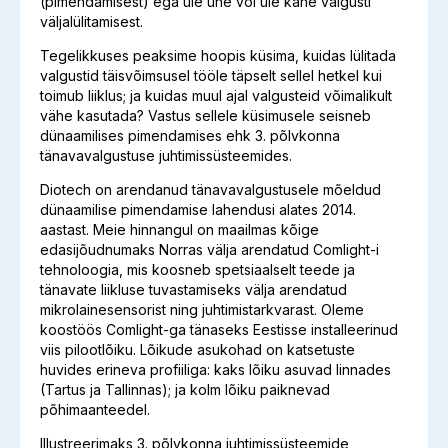
(pimendamisest) ega üle ühe või üle kahe valgusti
väljalülitamisest.
Tegelikkuses peaksime hoopis küsima, kuidas lülitada
valgustid täisvõimsusel tööle täpselt sellel hetkel kui
toimub liiklus; ja kuidas muul ajal valgusteid võimalikult
vähe kasutada? Vastus sellele küsimusele seisneb
dünaamilises pimendamises ehk 3. põlvkonna
tänavavalgustuse juhtimissüsteemides.
Diotech on arendanud tänavavalgustusele mõeldud
dünaamilise pimendamise lahendusi alates 2014.
aastast. Meie hinnangul on maailmas kõige
edasijõudnumaks Norras välja arendatud Comlight-i
tehnoloogia, mis koosneb spetsiaalselt teede ja
tänavate liikluse tuvastamiseks välja arendatud
mikrolainesensorist ning juhtimistarkvarast. Oleme
koostöös Comlight-ga tänaseks Eestisse installeerinud
viis pilootlõiku. Lõikude asukohad on katsetuste
huvides erineva profiiliga: kaks lõiku asuvad linnades
(Tartus ja Tallinnas); ja kolm lõiku paiknevad
põhimaanteedel.
Illustreerimaks 3. põlvkonna juhtimissüsteemide