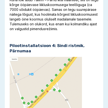
kõrge ööpäevase liikluskoormusega teelõiguga (ca
7000 sõidukit ööpäevas). Samas on tegu suurepärase
näitega lõigust, kus hoolimata kõrgest liikluskoormusest
langeb öine koormus oluliselt madalamale tasemele.
Tulemuseks on olukord, kus enam kui kolmandiku ajast
on valgustid pimendusrežiimis.
Pilootinstallatsioon 4: Sindi ristmik,
Pärnumaa