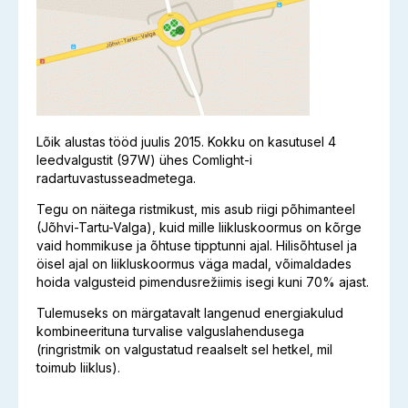
Lõik alustas tööd juulis 2015. Kokku on kasutusel 4
leedvalgustit (97W) ühes Comlight-i
radartuvastusseadmetega.
Tegu on näitega ristmikust, mis asub riigi põhimanteel
(Jõhvi-Tartu-Valga), kuid mille liikluskoormus on kõrge
vaid hommikuse ja õhtuse tipptunni ajal. Hilisõhtusel ja
öisel ajal on liikluskoormus väga madal, võimaldades
hoida valgusteid pimendusrežiimis isegi kuni 70% ajast.
Tulemuseks on märgatavalt langenud energiakulud
kombineerituna turvalise valguslahendusega
(ringristmik on valgustatud reaalselt sel hetkel, mil
toimub liiklus).