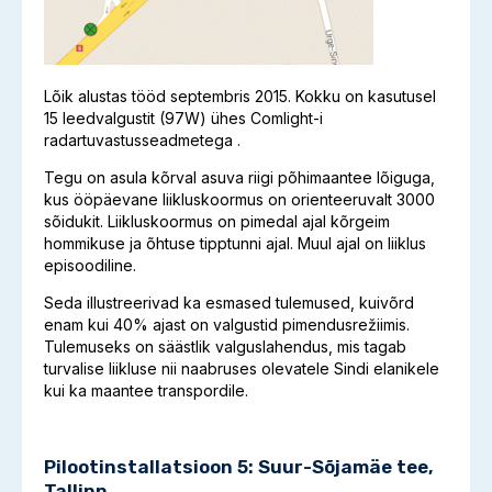
Lõik alustas tööd septembris 2015. Kokku on kasutusel
15 leedvalgustit (97W) ühes Comlight-i
radartuvastusseadmetega .
Tegu on asula kõrval asuva riigi põhimaantee lõiguga,
kus ööpäevane liikluskoormus on orienteeruvalt 3000
sõidukit. Liikluskoormus on pimedal ajal kõrgeim
hommikuse ja õhtuse tipptunni ajal. Muul ajal on liiklus
episoodiline.
Seda illustreerivad ka esmased tulemused, kuivõrd
enam kui 40% ajast on valgustid pimendusrežiimis.
Tulemuseks on säästlik valguslahendus, mis tagab
turvalise liikluse nii naabruses olevatele Sindi elanikele
kui ka maantee transpordile.
Pilootinstallatsioon 5: Suur-Sõjamäe tee,
Tallinn