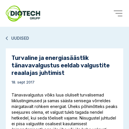
UUDISED
Turvaline ja energiasäästlik
tänavavalgustus eeldab valgustite
reaalajas juhtimist
18. sept 2017
Tänavavalgustus võiks luua oluliselt turvalisemad
liiklustingimused ja samas säästa senisega võrreldes
märgatavalt rohkem energiat. Üheks põhimõtteks peaks
seejuures olema, et valgust tuleb tagada nendel
hetkedel, kui seda tõeliselt vajame. Niisugustel juhtudel
ei piisa valgustite osalisest kasutamisest