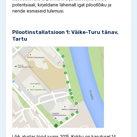
potentsiaali, kirjeldame lähemalt igat pilootlõiku ja
nende esmaseid tulemusi.
Pilootinstallatsioon 1: Väike-Turu tänav,
Tartu
Lõik alustas tööd juunis 2015. Kokku on kasutusel 14