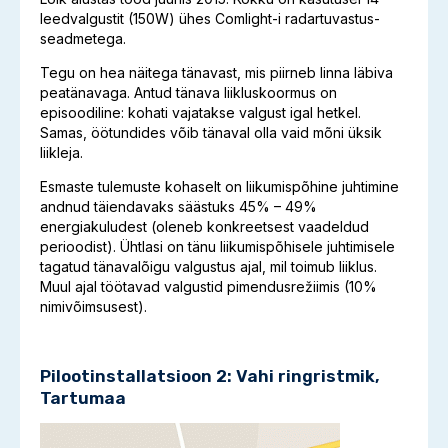
leedvalgustit (150W) ühes Comlight-i radartuvastus-
seadmetega.
Tegu on hea näitega tänavast, mis piirneb linna läbiva
peatänavaga. Antud tänava liikluskoormus on
episoodiline: kohati vajatakse valgust igal hetkel.
Samas, öötundides võib tänaval olla vaid mõni üksik
liikleja.
Esmaste tulemuste kohaselt on liikumispõhine juhtimine
andnud täiendavaks säästuks 45% – 49%
energiakuludest (oleneb konkreetsest vaadeldud
perioodist). Ühtlasi on tänu liikumispõhisele juhtimisele
tagatud tänavalõigu valgustus ajal, mil toimub liiklus.
Muul ajal töötavad valgustid pimendusrežiimis (10%
nimivõimsusest).
Pilootinstallatsioon 2: Vahi ringristmik,
Tartumaa