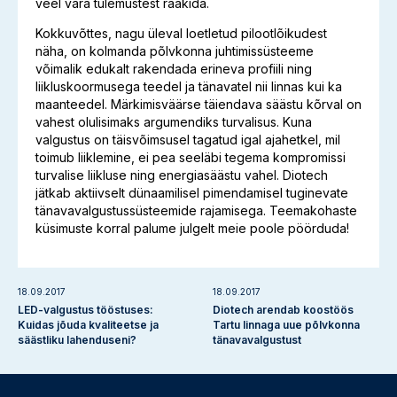
veel vara tulemustest rääkida.
Kokkuvõttes, nagu üleval loetletud pilootlõikudest
näha, on kolmanda põlvkonna juhtimissüsteeme
võimalik edukalt rakendada erineva profiili ning
liikluskoormusega teedel ja tänavatel nii linnas kui ka
maanteedel. Märkimisväärse täiendava säästu kõrval on
vahest olulisimaks argumendiks turvalisus. Kuna
valgustus on täisvõimsusel tagatud igal ajahetkel, mil
toimub liiklemine, ei pea seeläbi tegema kompromissi
turvalise liikluse ning energiasäästu vahel. Diotech
jätkab aktiivselt dünaamilisel pimendamisel tuginevate
tänavavalgustussüsteemide rajamisega. Teemakohaste
küsimuste korral palume julgelt meie poole pöörduda!
18.09.2017
18.09.2017
LED-valgustus tööstuses:
Diotech arendab koostöös
Kuidas jõuda kvaliteetse ja
Tartu linnaga uue põlvkonna
säästliku lahenduseni?
tänavavalgustust