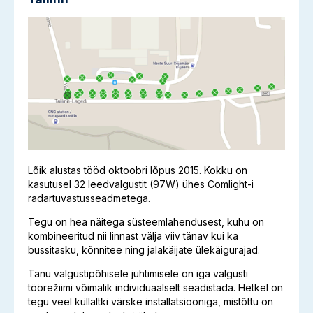
Lõik alustas tööd oktoobri lõpus 2015. Kokku on
kasutusel 32 leedvalgustit (97W) ühes Comlight-i
radartuvastusseadmetega.
Tegu on hea näitega süsteemlahendusest, kuhu on
kombineeritud nii linnast välja viiv tänav kui ka
bussitasku, kõnnitee ning jalakäijate ülekäigurajad.
Tänu valgustipõhisele juhtimisele on iga valgusti
töörežiimi võimalik individuaalselt seadistada. Hetkel on
tegu veel küllaltki värske installatsiooniga, mistõttu on