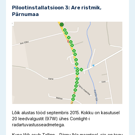
Pilootinstallatsioon 3: Are ristmik,
Pärnumaa
Lõik alustas tööd septembris 2015. Kokku on kasutusel
20 leedvalgustit (97W) ühes Comlight-i
radartuvastusseadmetega.
Kuna lõik asub Tallinn – Pärnu Ikla maanteel, siis on tegu